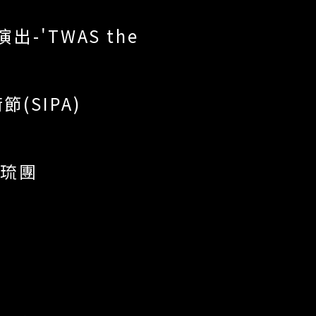
出-'TWAS the
(SIPA)
帛琉團