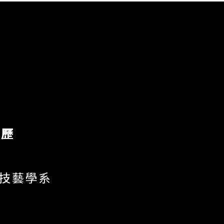
學歷
俗技藝學系