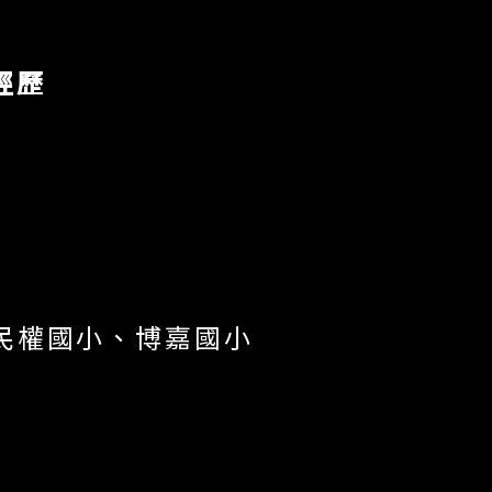
經歷
民權國小、博嘉國小