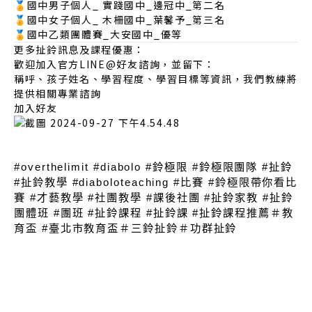
🏅國中男子個人_ 實踐國中_邊冠中_第二名
🏅國中女子個人_ 木柵國中_葉馨予_第三名
🏅國中乙類團體賽_大安國中_優等
更多扯鈴訊息及課程優惠：
歡迎加入官方LINE@好友諮詢，並留下：
稱呼、孩子姓名、學習程度、學習目標等資訊，我們教練將
提供相關專業諮詢
加入好友
#overthelimit #diabolo #鈴極限 #鈴極限團隊 #扯鈴 
#扯鈴教學 #diaboloteaching #比賽 #鈴極限帶你看比
賽 #才藝教學 #社團教學 #課後社團 #扯鈴家教 #扯鈴
團體班 #團班 #扯鈴課程 #扯鈴課 #扯鈴課程推薦＃教
育盃 #臺北市教育盃＃三鈴扯鈴＃功群扯鈴