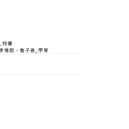
_特優
、李惟熙、詹子善_甲等
！