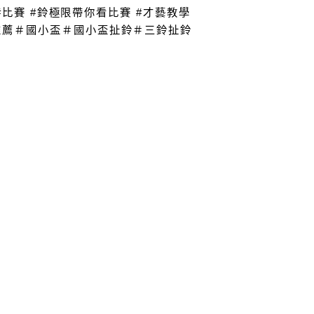
hing #比賽 #鈴極限帶你看比賽 #才藝教學 
課程推薦＃國小盃＃國小盃扯鈴＃三鈴扯鈴