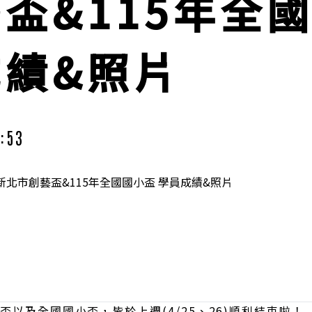
盃&115年全
成績&照片
:53
盃以及全國國小盃，皆於上週(4/25、26)順利結束啦！