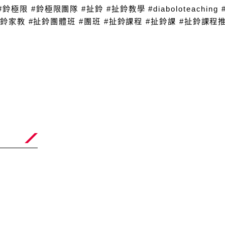
abolo #鈴極限 #鈴極限團隊 #扯鈴 #扯鈴教學 #diaboloteac
扯鈴家教 #扯鈴團體班 #團班 #扯鈴課程 #扯鈴課 #扯鈴