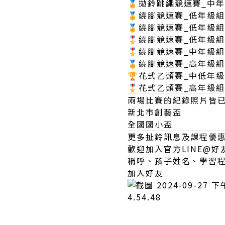
🏅拋鈴跳繩競速賽_中
🏅繞腳競速賽_低年級
🏅繞腳競速賽_低年級
🎖️繞腳競速賽_低年級
🎖️繞腳競速賽_中年級
🏅繞腳競速賽_高年級
🏆花式乙類賽_中低年
🎖️花式乙類賽_高年
兩場比賽的紀錄照片皆
新北市創藝盃
全國國小盃
更多扯鈴訊息及課程優
歡迎加入官方LINE@
稱呼、孩子姓名、學習
加入好友