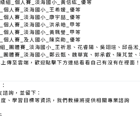
年級組_個人賽_淡海國小_黃信紘_優等
組_個人賽_淡海國小_王希媛_優等
組_個人賽_淡海國小_康宇喆_優等
組_個人賽_淡海國小_洪承皓_甲等
組_個人賽_淡海國小_黃珮瑩_甲等
組_個人賽_及人國小_陳奕勛_優等
級組_團體賽_淡海國小_王祈恩、花睿陽、吳翊瑄、邱岳淞
級組_團體賽_淡海國小_鄭云甄、魏華寬、郭承叡、陳芃萱
已上傳至雲端，歡迎點擊下方連結看看自己有沒有在裡面
惠：
好友諮詢，並留下：
程度、學習目標等資訊，我們教練將提供相關專業諮詢