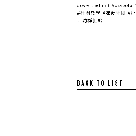
#overthelimit #di
#社團教學 #課後社團 #
＃功群扯鈴
BACK TO LIST